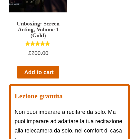
Unboxing: Screen
Acting, Volume 1
(Gold)
Rated
£
200.00
5.00
out of 5
Add to cart
Lezione gratuita
Non puoi imparare a recitare da solo. Ma
puoi imparare ad adattare la tua recitazione
alla telecamera da solo, nel comfort di casa