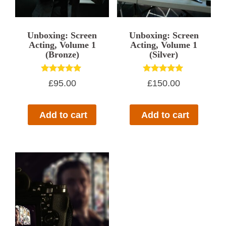
Unboxing: Screen
Unboxing: Screen
Acting, Volume 1
Acting, Volume 1
(Bronze)
(Silver)
Rated
Rated
£
95.00
£
150.00
5.00
5.00
out of 5
out of 5
Add to cart
Add to cart