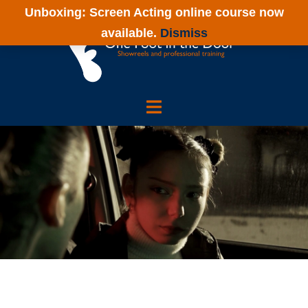
Skip
Unboxing: Screen Acting online course now
to
available.
Dismiss
content